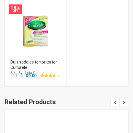
18%
OFF
Duis sodales tortor tortor
Culturele
Sold By : Loja Online
$
11,00
$
9,00
Avaliação
3.50
de 5
Related Products