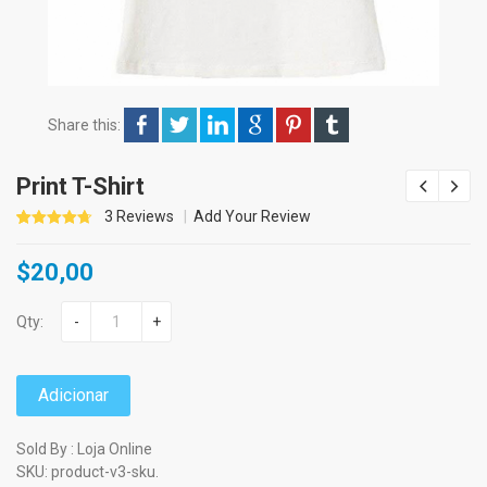
Share this:
Print T-Shirt
3
Reviews
Add Your Review
4.67
5
3
out of
$
20,00
based on
customer
ratings
Qty:
-
+
Adicionar
Sold By : Loja Online
SKU:
product-v3-sku
.