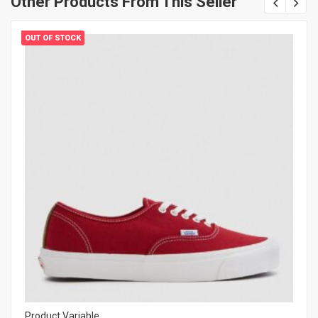
Other Products From This Seller
OUT OF STOCK
Product Variable