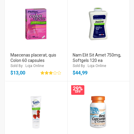
Maecenas placerat, quis
Nam Elit Sit Amet 750mg,
Colon 60 capsules
Softgels 120 ea
Sold By : Loja Online
Sold By : Loja Online
$
13,00
$
44,99
Avaliação
3.00
de 5
29%
OFF