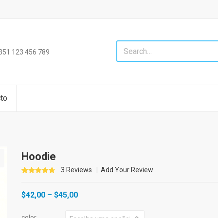
+351 123 456 789
to
Hoodie
3
Reviews
Add Your Review
4.67
5
3
out of
based on
$
42,00
–
$
45,00
customer
ratings
color