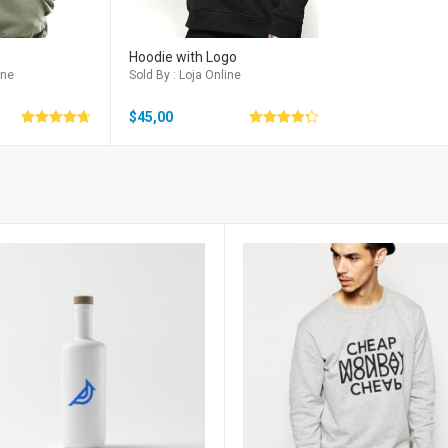
Hoodie with Logo
ine
Sold By : Loja Online
$
45,00
Avaliação
Avaliação
4.67
4.33
de 5
de 5