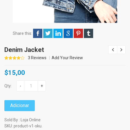
Share this:
Denim Jacket
3
Reviews
Add Your Review
4.00
5
3
out of
$
15,00
based
on
customer
ratings
Qty:
-
+
Adicionar
Sold By : Loja Online
SKU:
product-v1-sku
.