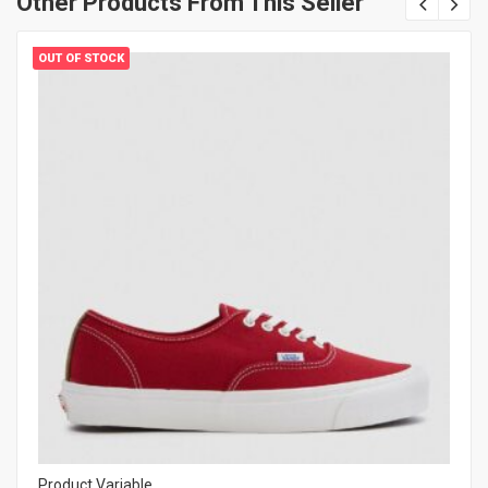
Other Products From This Seller
OUT OF STOCK
Product Variable