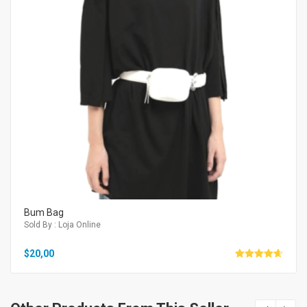
Bum Bag
Sold By : Loja Online
$
20,00
Avaliação
4.67
de 5