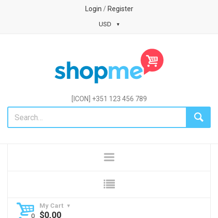
Login
/
Register
USD
[ICON] +351 123 456 789
My Cart
$
0,00