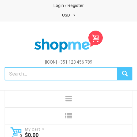
Login
/
Register
USD
[ICON] +351 123 456 789
My Cart
$
0,00