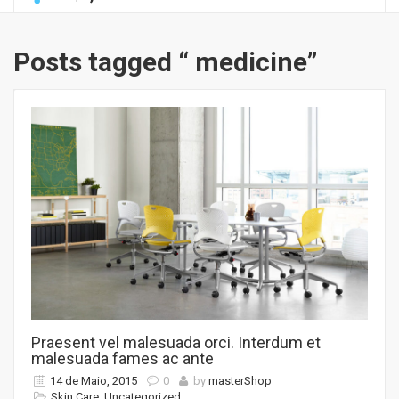
Posts tagged “ medicine”
Praesent vel malesuada orci. Interdum et
malesuada fames ac ante
14 de Maio, 2015
0
by
masterShop
Skin Care
,
Uncategorized